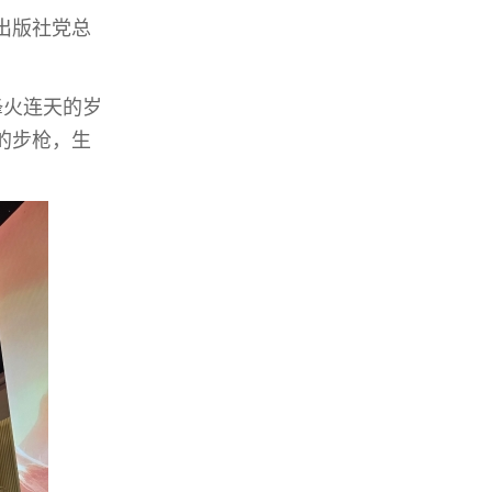
出版社党总
烽火连天的岁
的步枪，生
。