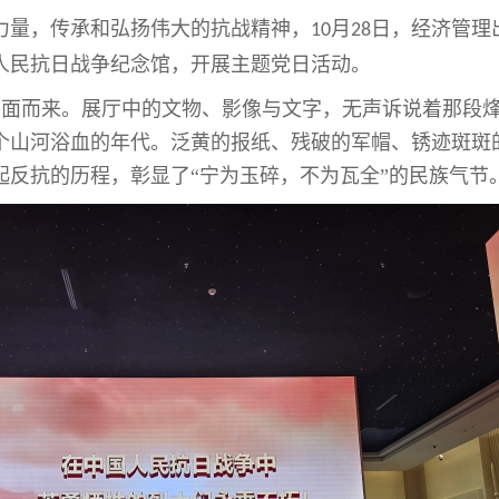
力量，传承和弘扬伟大的抗战精神，
月
日，经济管理
10
28
人民抗日战争纪念馆，开展主题党日活动。
扑面而来。展厅中的文物、影像与文字，无声诉说着那段
个山河浴血的年代。泛黄的报纸、残破的军帽、锈迹斑斑
起反抗的历程，彰显了“宁为玉碎，不为瓦全”的民族气节